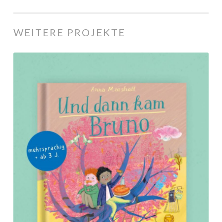
WEITERE PROJEKTE
Unterstütze
unser
Mehrsprachiges
Buch
über
Freundschaft
für
Kinder