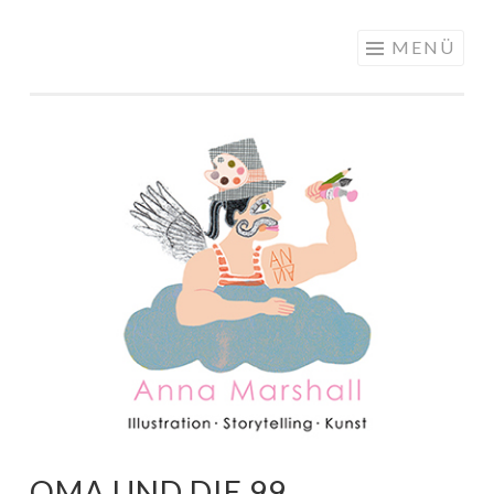
ANNA
Springe
MENÜ
MARSHALL
zum
ILLUSTRATION
Inhalt
OMA UND DIE 99